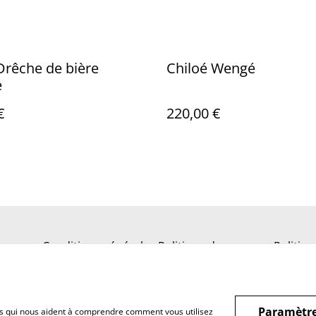
Drêche de bière
Chiloé Wengé
e
€
220,00 €
s
Conditions générales
Politique de
Politiq
confidentialité
Paramètre
hiers qui nous aident à comprendre comment vous utilisez