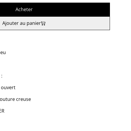
Acheter
Ajouter au panier
leu
 :
m ouvert
outure creuse
ER