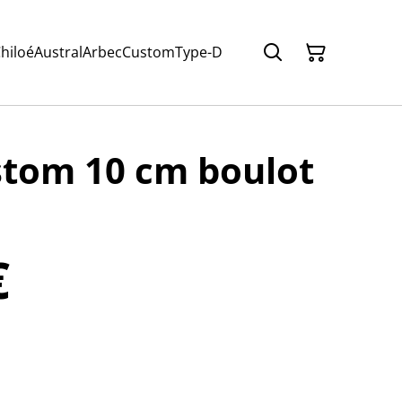
hiloé
Austral
Arbec
Custom
Type-D
stom 10 cm boulot
€