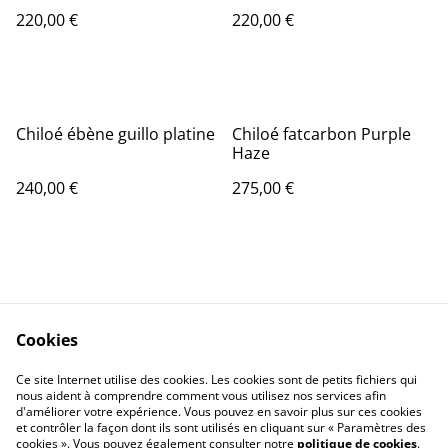
220,00 €
220,00 €
Chiloé ébène guillo platine
Chiloé fatcarbon Purple
Haze
240,00 €
275,00 €
Cookies
contacté-nous
Conditions générales
Ce site Internet utilise des cookies. Les cookies sont de petits fichiers qui
Politique de
Politique de cookies
nous aident à comprendre comment vous utilisez nos services afin
confidentialité
d'améliorer votre expérience. Vous pouvez en savoir plus sur ces cookies
et contrôler la façon dont ils sont utilisés en cliquant sur « Paramètres des
cookies ». Vous pouvez également consulter notre
politique de cookies
.