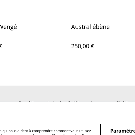
 Wengé
Austral ébène
€
250,00 €
s
Conditions générales
Politique de
Politiq
confidentialité
Paramètre
hiers qui nous aident à comprendre comment vous utilisez