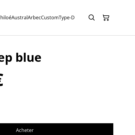
hiloé
Austral
Arbec
Custom
Type-D
ep blue
€
Acheter